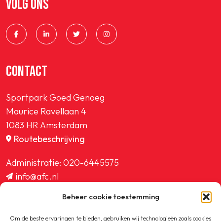
VOLG ONS
SPORTPARK GOED GENOEG
LIDMAATSCHAP
CONTACT
CONTACT
Sportpark Goed Genoeg
Maurice Ravellaan 4
1083 HR Amsterdam
Routebeschrijving
Administratie:
020-6445575
info@afc.nl
website@afc.nl
Beheer cookie toestemming
wedstrijdzaken@afc.nl
ledenadministratie@afc.nl
Om de beste ervaringen te bieden, gebruiken wij technologieën zoals cookies