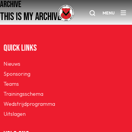
ARCHIVE
MENU
THIS IS MY ARCHIVE
Home
QUICK LINKS
AFC 1
Nieuws
Teams
Sponsoring
Jeugd
Teams
Senioren
Trainingsschema
Clubinfo
Wedstrijdprogramma
Nieuwsoverzicht
Uitslagen
Sponsoring