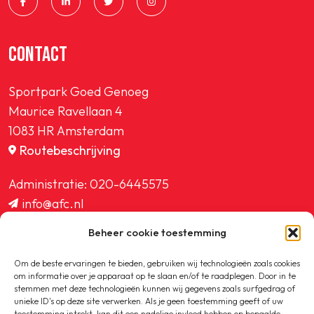
CONTACT
Sportpark Goed Genoeg
Maurice Ravellaan 4
1083 HR Amsterdam
Routebeschrijving
Administratie:
020-6445575
info@afc.nl
website@afc.nl
Beheer cookie toestemming
wedstrijdzaken@afc.nl
ledenadministratie@afc.nl
Om de beste ervaringen te bieden, gebruiken wij technologieën zoals cookies
om informatie over je apparaat op te slaan en/of te raadplegen. Door in te
stemmen met deze technologieën kunnen wij gegevens zoals surfgedrag of
unieke ID's op deze site verwerken. Als je geen toestemming geeft of uw
toestemming intrekt, kan dit een nadelige invloed hebben op bepaalde