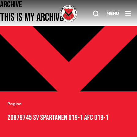
ARCHIVE
MENU
THIS IS MY ARCHIVE
Home
AFC 1
Teams
Jeugd
Senioren
Pagina
Clubinfo
20879745 SV SPARTANEN O19-1 AFC O19-1
Nieuwsoverzicht
Sponsoring