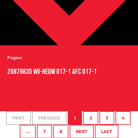
Pagina
20879835 WV-HEDW O17-1 AFC O17-1
FIRST
PREVIOUS
1
2
3
4
…
7
8
NEXT
LAST