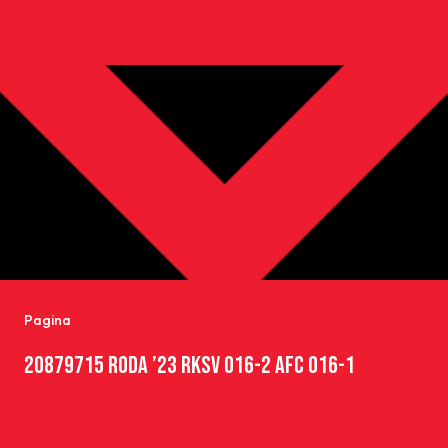
SPORTPARK GOED GENOEG
LIDMAATSCHAP
CONTACT
Pagina
20879715 RODA ’23 RKSV O16-2 AFC O16-1