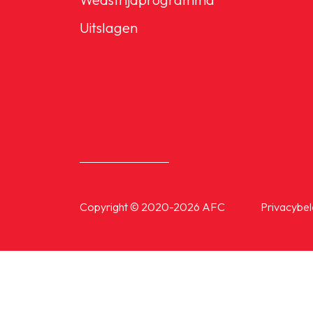
Senioren
Uitslagen
Clubinfo
Nieuwsoverzicht
Sponsoring
Copyright © 2020-2026 AFC
Privacybel
SPORTPARK GOED GEN
LIDMAATSCHAP
CONTACT