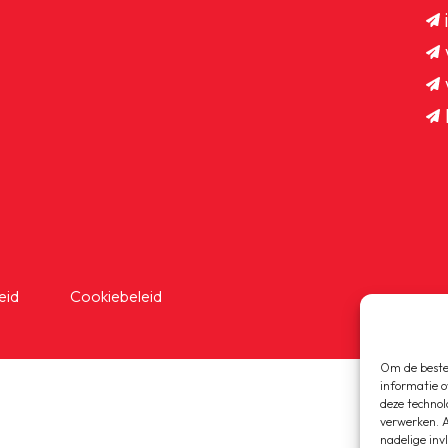
eid
Cookiebeleid
OEG
Om de beste 
informatie o
deze technol
verwerken. A
nadelige inv