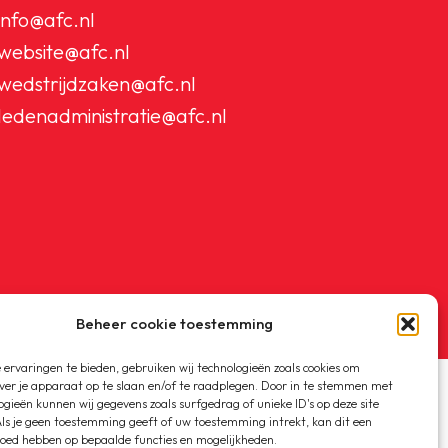
info@afc.nl
website@afc.nl
wedstrijdzaken@afc.nl
ledenadministratie@afc.nl
Beheer cookie toestemming
ervaringen te bieden, gebruiken wij technologieën zoals cookies om
ver je apparaat op te slaan en/of te raadplegen. Door in te stemmen met
ogieën kunnen wij gegevens zoals surfgedrag of unieke ID's op deze site
ls je geen toestemming geeft of uw toestemming intrekt, kan dit een
loed hebben op bepaalde functies en mogelijkheden.