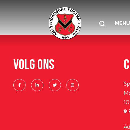
MENU
VOLG ONS
C
Sp
Ma
10
Ad