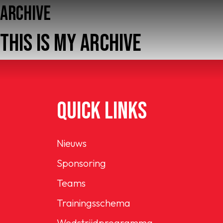
ARCHIVE
THIS IS MY ARCHIVE
QUICK LINKS
Home
AFC 1
Nieuws
Sponsoring
Teams
Teams
Jeugd
Trainingsschema
Wedstrijdprogramma