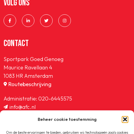
VOLG ONS
SPORTPARK GOED GENOEG
LIDMAATSCHAP
CONTACT
CONTACT
Sportpark Goed Genoeg
Maurice Ravellaan 4
1083 HR Amsterdam
Routebeschrijving
Administratie:
020-6445575
info@afc.nl
website@afc.nl
Beheer cookie toestemming
wedstrijdzaken@afc.nl
ledenadministratie@afc.nl
Om de beste ervaringen te bieden, gebruiken wij technologieën zoals cookies