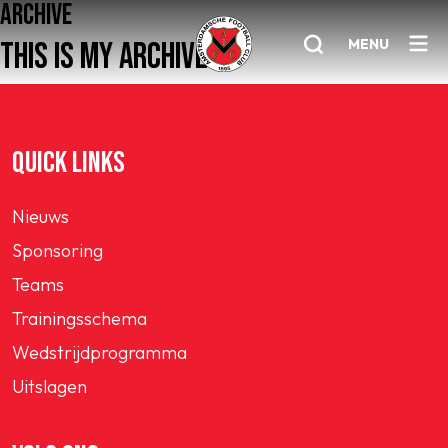
ARCHIVE
MENU
THIS IS MY ARCHIVE
Home
QUICK LINKS
AFC 1
Nieuws
Teams
Sponsoring
Jeugd
Teams
Senioren
Trainingsschema
Clubinfo
Wedstrijdprogramma
Nieuwsoverzicht
Uitslagen
Sponsoring