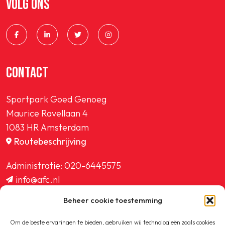
VOLG ONS
SPORTPARK GOED GENOEG
LIDMAATSCHAP
CONTACT
CONTACT
Sportpark Goed Genoeg
Maurice Ravellaan 4
1083 HR Amsterdam
Routebeschrijving
Administratie:
020-6445575
info@afc.nl
website@afc.nl
Beheer cookie toestemming
wedstrijdzaken@afc.nl
ledenadministratie@afc.nl
Om de beste ervaringen te bieden, gebruiken wij technologieën zoals cookies