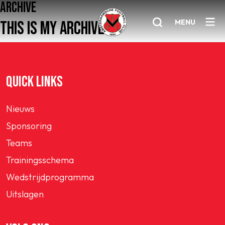
ARCHIVE
MENU
THIS IS MY ARCHIVE
Home
QUICK LINKS
AFC 1
Nieuws
Teams
Sponsoring
Jeugd
Teams
Senioren
Trainingsschema
Clubinfo
Wedstrijdprogramma
Nieuwsoverzicht
Uitslagen
Sponsoring