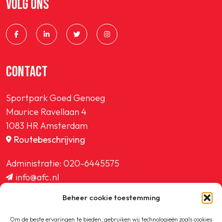
VOLG ONS
SPORTPARK GOED GENOEG
LIDMAATSCHAP
CONTACT
CONTACT
Sportpark Goed Genoeg
Maurice Ravellaan 4
1083 HR Amsterdam
Routebeschrijving
Administratie:
020-6445575
info@afc.nl
website@afc.nl
Beheer cookie toestemming
wedstrijdzaken@afc.nl
ledenadministratie@afc.nl
Om de beste ervaringen te bieden, gebruiken wij technologieën zoals cookies