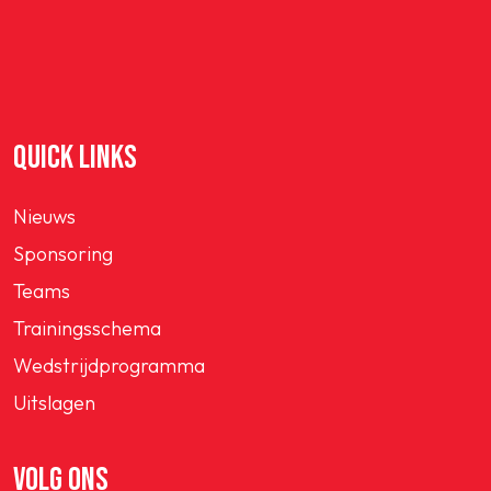
SPORTPARK GOED GENOEG
LIDMAATSCHAP
QUICK LINKS
CONTACT
Nieuws
Sponsoring
Teams
Trainingsschema
Wedstrijdprogramma
Uitslagen
VOLG ONS