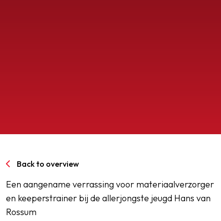
SPORTPARK GOED GENOEG
LIDMAATSCHAP
CONTACT
Back to overview
Een aangename verrassing voor materiaalverzorger
en keeperstrainer bij de allerjongste jeugd Hans van
Rossum