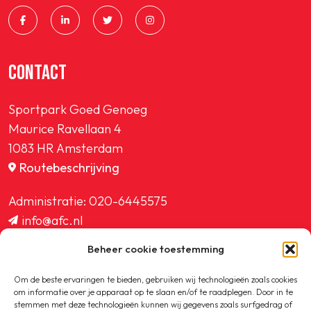
CONTACT
Sportpark Goed Genoeg
Maurice Ravellaan 4
1083 HR Amsterdam
Routebeschrijving
Administratie:
020-6445575
info@afc.nl
website@afc.nl
Beheer cookie toestemming
wedstrijdzaken@afc.nl
ledenadministratie@afc.nl
Om de beste ervaringen te bieden, gebruiken wij technologieën zoals cookies
om informatie over je apparaat op te slaan en/of te raadplegen. Door in te
stemmen met deze technologieën kunnen wij gegevens zoals surfgedrag of