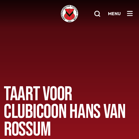
MENU
Home
AFC 1
Teams
Jeugd
TAART VOOR
Senioren
CLUBICOON HANS VAN
Clubinfo
Nieuwsoverzicht
ROSSUM
Sponsoring