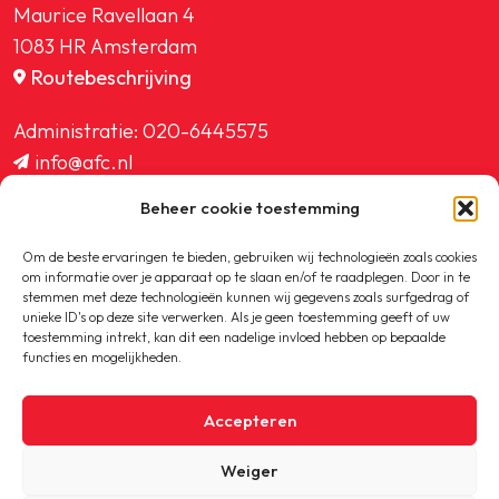
Maurice Ravellaan 4
1083 HR Amsterdam
Routebeschrijving
Administratie:
020-6445575
info@afc.nl
website@afc.nl
Beheer cookie toestemming
wedstrijdzaken@afc.nl
ledenadministratie@afc.nl
Om de beste ervaringen te bieden, gebruiken wij technologieën zoals cookies
om informatie over je apparaat op te slaan en/of te raadplegen. Door in te
stemmen met deze technologieën kunnen wij gegevens zoals surfgedrag of
unieke ID's op deze site verwerken. Als je geen toestemming geeft of uw
toestemming intrekt, kan dit een nadelige invloed hebben op bepaalde
functies en mogelijkheden.
Copyright © 2020-2026 AFC
Accepteren
Privacybeleid
Weiger