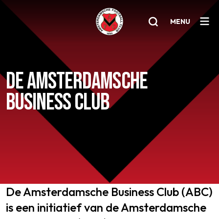
MENU
Home
DE AMSTERDAMSCHE
AFC 1
BUSINESS CLUB
Teams
Jeugd
Senioren
Clubinfo
Nieuwsoverzicht
De Amsterdamsche Business Club (ABC)
is een initiatief van de Amsterdamsche
Sponsoring