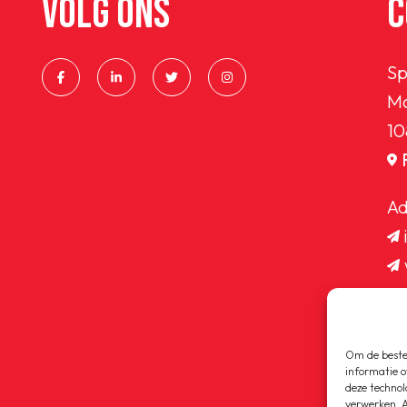
VOLG ONS
C
Sp
Ma
10
Ad
Om de beste 
informatie o
deze technol
verwerken. A