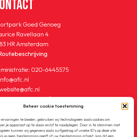
ONTACT
ortpark Goed Genoeg
urice Ravellaan 4
83 HR Amsterdam
Routebeschrijving
ministratie:
020-6445575
info@afc.nl
website@afc.nl
wedstrijdzaken@afc.nl
Beheer cookie toestemming
ledenadministratie@afc.nl
ervaringen te bieden, gebruiken wij technologieën zoals cookies om
ver je apparaat op te slaan en/of te raadplegen. Door in te stemmen met
ogieën kunnen wij gegevens zoals surfgedrag of unieke ID's op deze site
ls je geen toestemming geeft of uw toestemming intrekt, kan dit een