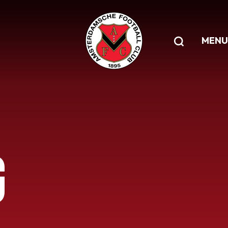
MENU
G