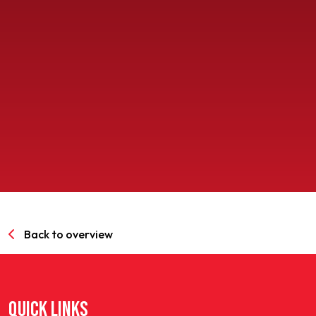
SPORTPARK GOED GENOEG
LIDMAATSCHAP
CONTACT
Back to overview
QUICK LINKS