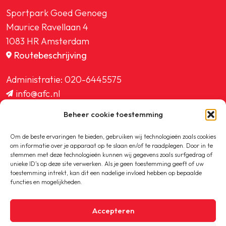
Sportpark Goed Genoeg
Maurice Ravellaan 4
1083 HR Amsterdam
Routebeschrijving
Administratie:
020-6445575
info@afc.nl
website@afc.nl
Beheer cookie toestemming
wedstrijdzaken@afc.nl
ledenadministratie@afc.nl
Om de beste ervaringen te bieden, gebruiken wij technologieën zoals cookies
om informatie over je apparaat op te slaan en/of te raadplegen. Door in te
stemmen met deze technologieën kunnen wij gegevens zoals surfgedrag of
unieke ID's op deze site verwerken. Als je geen toestemming geeft of uw
toestemming intrekt, kan dit een nadelige invloed hebben op bepaalde
functies en mogelijkheden.
Copyright © 2020-2026 AFC
Accepteren
Privacybeleid