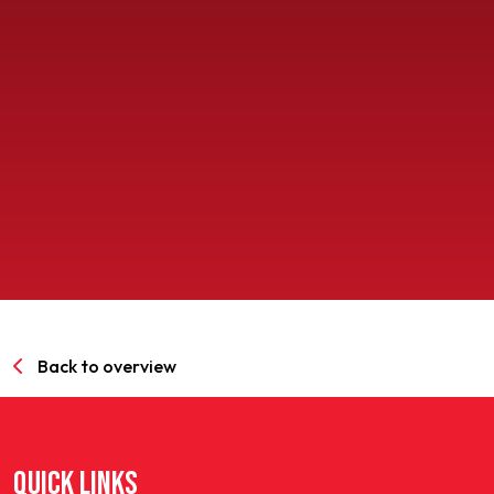
SPORTPARK GOED GENOEG
LIDMAATSCHAP
CONTACT
Back to overview
QUICK LINKS