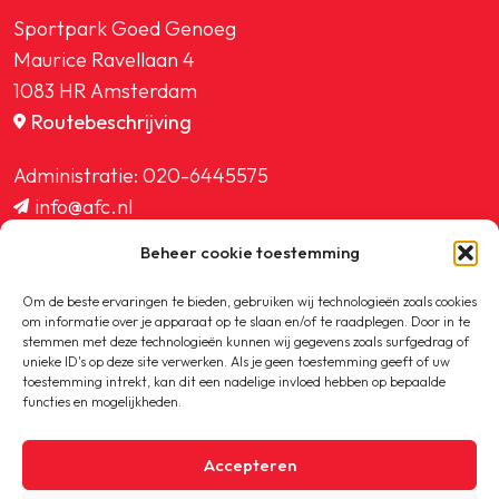
Sportpark Goed Genoeg
Maurice Ravellaan 4
1083 HR Amsterdam
Routebeschrijving
Administratie:
020-6445575
info@afc.nl
website@afc.nl
Beheer cookie toestemming
wedstrijdzaken@afc.nl
ledenadministratie@afc.nl
Om de beste ervaringen te bieden, gebruiken wij technologieën zoals cookies
om informatie over je apparaat op te slaan en/of te raadplegen. Door in te
stemmen met deze technologieën kunnen wij gegevens zoals surfgedrag of
unieke ID's op deze site verwerken. Als je geen toestemming geeft of uw
toestemming intrekt, kan dit een nadelige invloed hebben op bepaalde
functies en mogelijkheden.
Copyright © 2020-2026 AFC
Accepteren
Privacybeleid