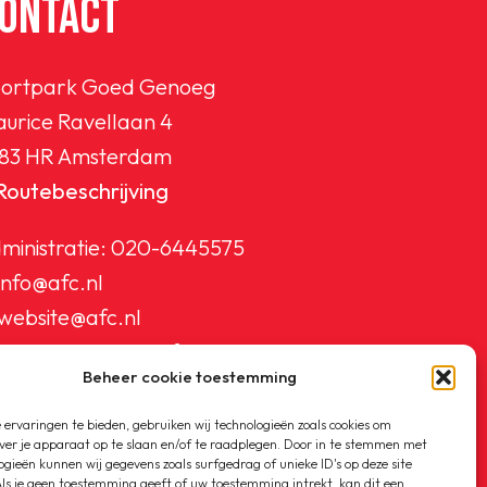
ONTACT
ortpark Goed Genoeg
urice Ravellaan 4
83 HR Amsterdam
Routebeschrijving
ministratie:
020-6445575
info@afc.nl
website@afc.nl
wedstrijdzaken@afc.nl
Beheer cookie toestemming
ledenadministratie@afc.nl
ervaringen te bieden, gebruiken wij technologieën zoals cookies om
ver je apparaat op te slaan en/of te raadplegen. Door in te stemmen met
ogieën kunnen wij gegevens zoals surfgedrag of unieke ID's op deze site
ls je geen toestemming geeft of uw toestemming intrekt, kan dit een