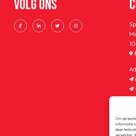
VOLG ONS
C
Sp
Ma
10
Ad
Om de beste 
informatie o
deze technol
verwerken. A