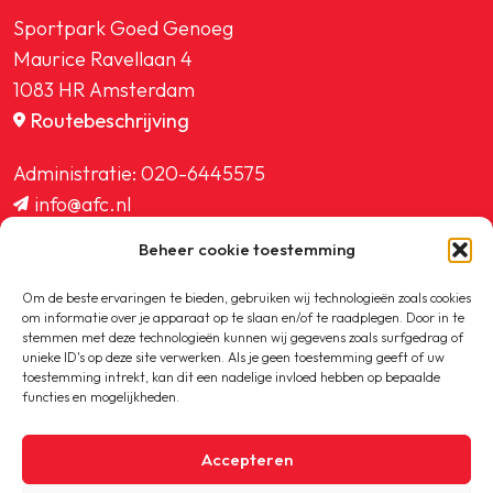
Sportpark Goed Genoeg
Maurice Ravellaan 4
1083 HR Amsterdam
Routebeschrijving
Administratie:
020-6445575
info@afc.nl
website@afc.nl
Beheer cookie toestemming
wedstrijdzaken@afc.nl
ledenadministratie@afc.nl
Om de beste ervaringen te bieden, gebruiken wij technologieën zoals cookies
om informatie over je apparaat op te slaan en/of te raadplegen. Door in te
stemmen met deze technologieën kunnen wij gegevens zoals surfgedrag of
unieke ID's op deze site verwerken. Als je geen toestemming geeft of uw
toestemming intrekt, kan dit een nadelige invloed hebben op bepaalde
functies en mogelijkheden.
Copyright © 2020-2026 AFC
Accepteren
Privacybeleid