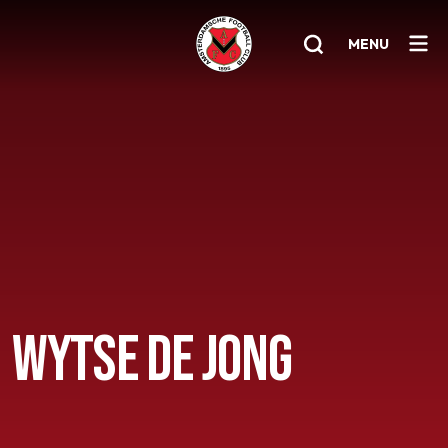
MENU
Home
AFC 1
Teams
Jeugd
Senioren
WYTSE DE JONG
Clubinfo
Nieuwsoverzicht
Sponsoring