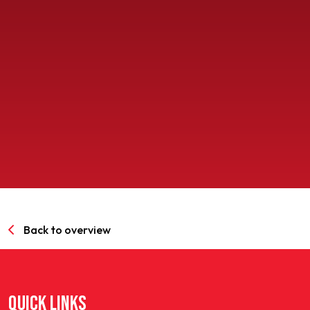
SPORTPARK GOED GENOEG
LIDMAATSCHAP
CONTACT
Back to overview
QUICK LINKS