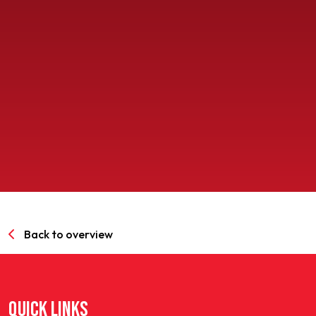
SPORTPARK GOED GENOEG
LIDMAATSCHAP
CONTACT
Back to overview
QUICK LINKS