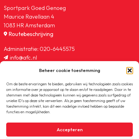
Sportpark Goed Genoeg
Maurice Ravellaan 4
1083 HR Amsterdam
Routebeschrijving
Administratie:
020-6445575
info@afc.nl
website@afc.nl
Beheer cookie toestemming
wedstrijdzaken@afc.nl
ledenadministratie@afc.nl
Om de beste ervaringen te bieden, gebruiken wij technologieën zoals cookies
om informatie over je apparaat op te slaan en/of te raadplegen. Door in te
stemmen met deze technologieën kunnen wij gegevens zoals surfgedrag of
unieke ID's op deze site verwerken. Als je geen toestemming geeft of uw
toestemming intrekt, kan dit een nadelige invloed hebben op bepaalde
functies en mogelijkheden.
Copyright © 2020-2026 AFC
Accepteren
Privacybeleid