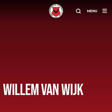
MENU
Home
AFC 1
Teams
Jeugd
Senioren
WILLEM VAN WIJK
Clubinfo
Nieuwsoverzicht
Sponsoring