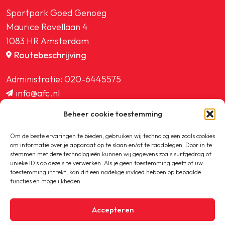
Sportpark Goed Genoeg
Maurice Ravellaan 4
1083 HR Amsterdam
Routebeschrijving
Administratie:
020-6445575
info@afc.nl
website@afc.nl
Beheer cookie toestemming
wedstrijdzaken@afc.nl
ledenadministratie@afc.nl
Om de beste ervaringen te bieden, gebruiken wij technologieën zoals cookies
om informatie over je apparaat op te slaan en/of te raadplegen. Door in te
stemmen met deze technologieën kunnen wij gegevens zoals surfgedrag of
unieke ID's op deze site verwerken. Als je geen toestemming geeft of uw
toestemming intrekt, kan dit een nadelige invloed hebben op bepaalde
functies en mogelijkheden.
Copyright © 2020-2026 AFC
Accepteren
Privacybeleid