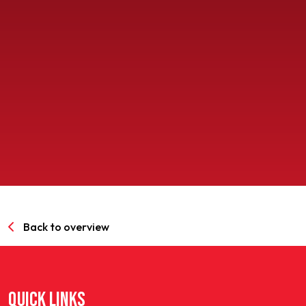
SPORTPARK GOED GENOEG
LIDMAATSCHAP
CONTACT
Back to overview
QUICK LINKS