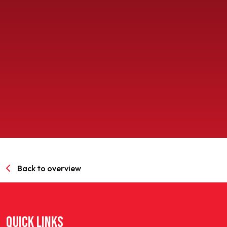
SPORTPARK GOED GENOEG
LIDMAATSCHAP
CONTACT
Back to overview
QUICK LINKS