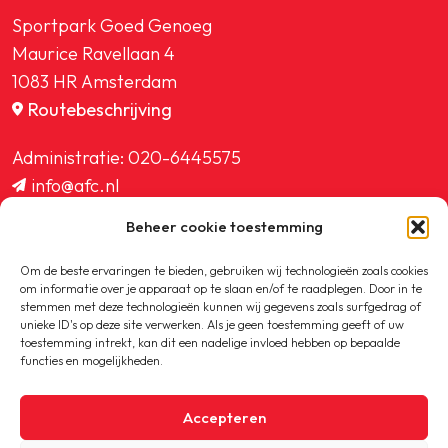
Sportpark Goed Genoeg
Maurice Ravellaan 4
1083 HR Amsterdam
Routebeschrijving
Administratie:
020-6445575
info@afc.nl
website@afc.nl
Beheer cookie toestemming
wedstrijdzaken@afc.nl
ledenadministratie@afc.nl
Om de beste ervaringen te bieden, gebruiken wij technologieën zoals cookies
om informatie over je apparaat op te slaan en/of te raadplegen. Door in te
stemmen met deze technologieën kunnen wij gegevens zoals surfgedrag of
unieke ID's op deze site verwerken. Als je geen toestemming geeft of uw
toestemming intrekt, kan dit een nadelige invloed hebben op bepaalde
functies en mogelijkheden.
Copyright © 2020-2026 AFC
Accepteren
Privacybeleid