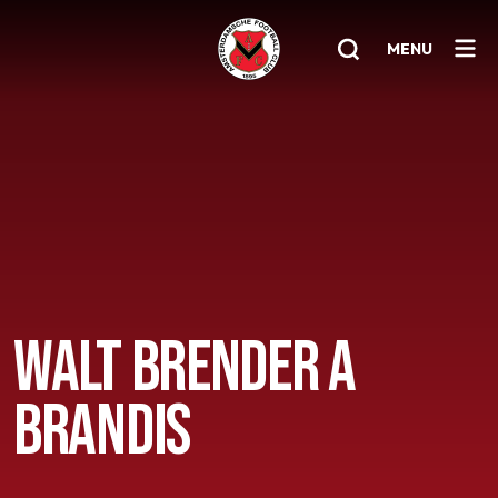
MENU
Home
AFC 1
Teams
Jeugd
Senioren
WALT BRENDER A
Clubinfo
BRANDIS
Nieuwsoverzicht
Sponsoring