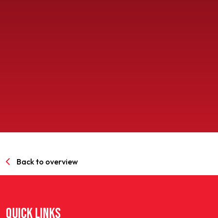
SPORTPARK GOED GENOEG
LIDMAATSCHAP
CONTACT
Back to overview
QUICK LINKS