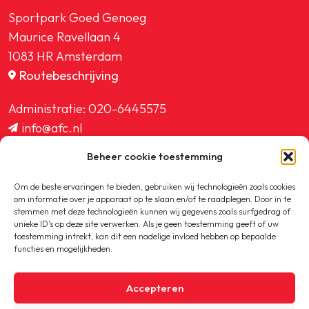
Sportpark Goed Genoeg
Maurice Ravellaan 4
1083 HR Amsterdam
Routebeschrijving
Administratie:
020-6445575
info@afc.nl
website@afc.nl
Beheer cookie toestemming
wedstrijdzaken@afc.nl
ledenadministratie@afc.nl
Om de beste ervaringen te bieden, gebruiken wij technologieën zoals cookies
om informatie over je apparaat op te slaan en/of te raadplegen. Door in te
stemmen met deze technologieën kunnen wij gegevens zoals surfgedrag of
unieke ID's op deze site verwerken. Als je geen toestemming geeft of uw
toestemming intrekt, kan dit een nadelige invloed hebben op bepaalde
functies en mogelijkheden.
Copyright © 2020-2026 AFC
Accepteren
Privacybeleid