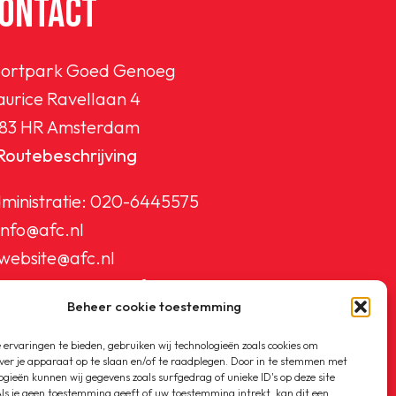
ONTACT
ortpark Goed Genoeg
urice Ravellaan 4
83 HR Amsterdam
Routebeschrijving
ministratie:
020-6445575
info@afc.nl
website@afc.nl
wedstrijdzaken@afc.nl
Beheer cookie toestemming
ledenadministratie@afc.nl
ervaringen te bieden, gebruiken wij technologieën zoals cookies om
ver je apparaat op te slaan en/of te raadplegen. Door in te stemmen met
ogieën kunnen wij gegevens zoals surfgedrag of unieke ID's op deze site
ls je geen toestemming geeft of uw toestemming intrekt, kan dit een