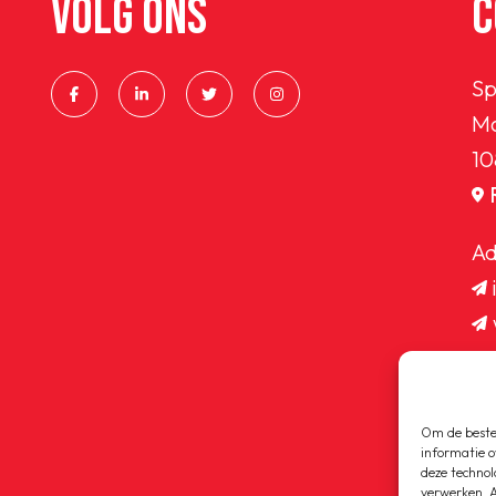
VOLG ONS
C
Sp
Ma
10
Ad
Om de beste 
informatie o
deze technol
verwerken. A