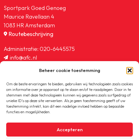
Sportpark Goed Genoeg
Maurice Ravellaan 4
1083 HR Amsterdam
Routebeschrijving
Administratie:
020-6445575
info@afc.nl
website@afc.nl
Beheer cookie toestemming
wedstrijdzaken@afc.nl
ledenadministratie@afc.nl
Om de beste ervaringen te bieden, gebruiken wij technologieën zoals cookies
om informatie over je apparaat op te slaan en/of te raadplegen. Door in te
stemmen met deze technologieën kunnen wij gegevens zoals surfgedrag of
unieke ID's op deze site verwerken. Als je geen toestemming geeft of uw
toestemming intrekt, kan dit een nadelige invloed hebben op bepaalde
functies en mogelijkheden.
Copyright © 2020-2026 AFC
Accepteren
Privacybeleid