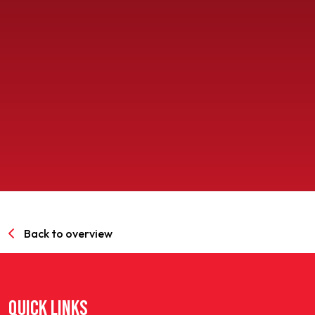
SPORTPARK GOED GENOEG
LIDMAATSCHAP
CONTACT
Back to overview
QUICK LINKS