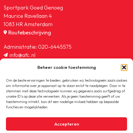
Sportpark Goed Genoeg
Maurice Ravellaan 4
1083 HR Amsterdam
Routebeschrijving
Administratie:
020-6445575
info@afc.nl
website@afc.nl
Beheer cookie toestemming
wedstrijdzaken@afc.nl
ledenadministratie@afc.nl
Om de beste ervaringen te bieden, gebruiken wij technologieën zoals cookies
om informatie over je apparaat op te slaan en/of te raadplegen. Door in te
stemmen met deze technologieën kunnen wij gegevens zoals surfgedrag of
unieke ID's op deze site verwerken. Als je geen toestemming geeft of uw
toestemming intrekt, kan dit een nadelige invloed hebben op bepaalde
functies en mogelijkheden.
Copyright © 2020-2026 AFC
Accepteren
Privacybeleid