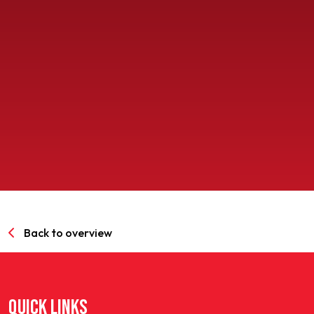
SPORTPARK GOED GENOEG
LIDMAATSCHAP
CONTACT
Back to overview
QUICK LINKS