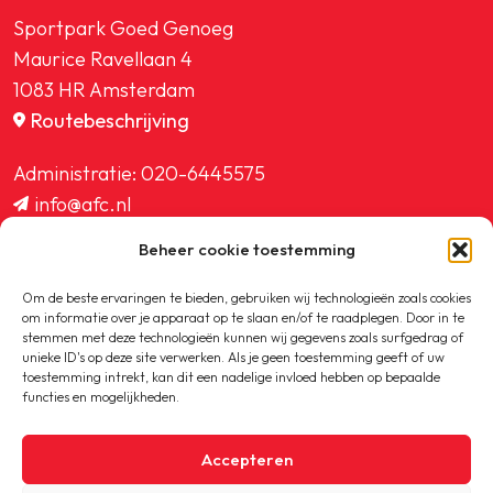
Sportpark Goed Genoeg
Maurice Ravellaan 4
1083 HR Amsterdam
Routebeschrijving
Administratie:
020-6445575
info@afc.nl
website@afc.nl
Beheer cookie toestemming
wedstrijdzaken@afc.nl
ledenadministratie@afc.nl
Om de beste ervaringen te bieden, gebruiken wij technologieën zoals cookies
om informatie over je apparaat op te slaan en/of te raadplegen. Door in te
stemmen met deze technologieën kunnen wij gegevens zoals surfgedrag of
unieke ID's op deze site verwerken. Als je geen toestemming geeft of uw
toestemming intrekt, kan dit een nadelige invloed hebben op bepaalde
functies en mogelijkheden.
Copyright © 2020-2026 AFC
Accepteren
Privacybeleid