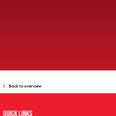
SPORTPARK GOED GENOEG
LIDMAATSCHAP
CONTACT
Back to overview
QUICK LINKS