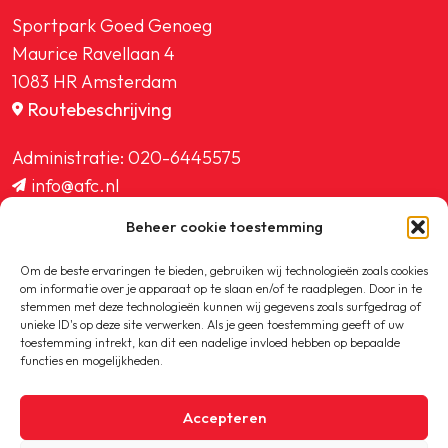
Sportpark Goed Genoeg
Maurice Ravellaan 4
1083 HR Amsterdam
Routebeschrijving
Administratie:
020-6445575
info@afc.nl
website@afc.nl
Beheer cookie toestemming
wedstrijdzaken@afc.nl
ledenadministratie@afc.nl
Om de beste ervaringen te bieden, gebruiken wij technologieën zoals cookies
om informatie over je apparaat op te slaan en/of te raadplegen. Door in te
stemmen met deze technologieën kunnen wij gegevens zoals surfgedrag of
unieke ID's op deze site verwerken. Als je geen toestemming geeft of uw
toestemming intrekt, kan dit een nadelige invloed hebben op bepaalde
functies en mogelijkheden.
Copyright © 2020-2026 AFC
Accepteren
Privacybeleid