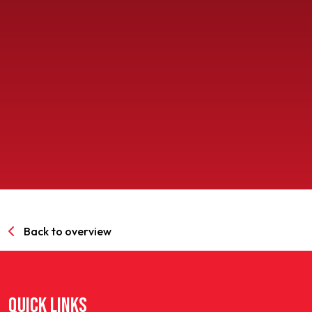
SPORTPARK GOED GENOEG
LIDMAATSCHAP
CONTACT
Back to overview
QUICK LINKS