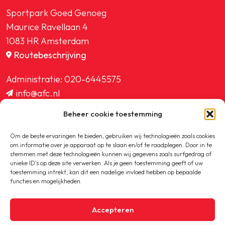
Sportpark Goed Genoeg
Maurice Ravellaan 4
1083 HR Amsterdam
Routebeschrijving
Administratie:
020-6445575
info@afc.nl
website@afc.nl
Beheer cookie toestemming
wedstrijdzaken@afc.nl
ledenadministratie@afc.nl
Om de beste ervaringen te bieden, gebruiken wij technologieën zoals cookies
om informatie over je apparaat op te slaan en/of te raadplegen. Door in te
stemmen met deze technologieën kunnen wij gegevens zoals surfgedrag of
unieke ID's op deze site verwerken. Als je geen toestemming geeft of uw
toestemming intrekt, kan dit een nadelige invloed hebben op bepaalde
functies en mogelijkheden.
Copyright © 2020-2026 AFC
Accepteren
Privacybeleid