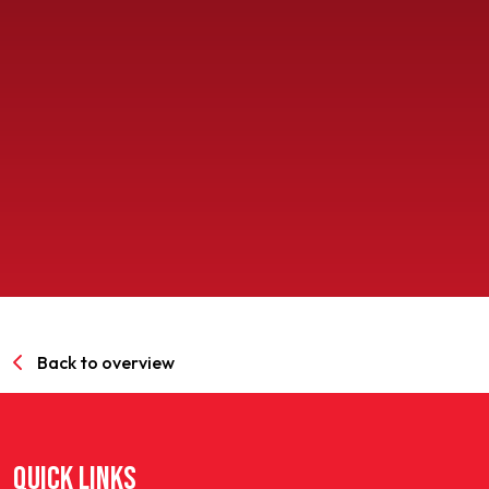
SPORTPARK GOED GENOEG
LIDMAATSCHAP
CONTACT
Back to overview
QUICK LINKS