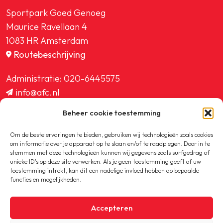
Sportpark Goed Genoeg
Maurice Ravellaan 4
1083 HR Amsterdam
Routebeschrijving
Administratie:
020-6445575
info@afc.nl
website@afc.nl
Beheer cookie toestemming
wedstrijdzaken@afc.nl
ledenadministratie@afc.nl
Om de beste ervaringen te bieden, gebruiken wij technologieën zoals cookies
om informatie over je apparaat op te slaan en/of te raadplegen. Door in te
stemmen met deze technologieën kunnen wij gegevens zoals surfgedrag of
unieke ID's op deze site verwerken. Als je geen toestemming geeft of uw
toestemming intrekt, kan dit een nadelige invloed hebben op bepaalde
functies en mogelijkheden.
Copyright © 2020-2026 AFC
Accepteren
Privacybeleid