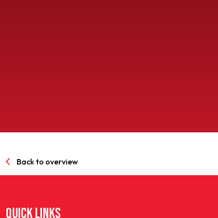
SPORTPARK GOED GENOEG
LIDMAATSCHAP
CONTACT
Back to overview
QUICK LINKS