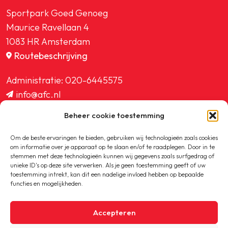
Sportpark Goed Genoeg
Maurice Ravellaan 4
1083 HR Amsterdam
Routebeschrijving
Administratie:
020-6445575
info@afc.nl
website@afc.nl
Beheer cookie toestemming
wedstrijdzaken@afc.nl
ledenadministratie@afc.nl
Om de beste ervaringen te bieden, gebruiken wij technologieën zoals cookies
om informatie over je apparaat op te slaan en/of te raadplegen. Door in te
stemmen met deze technologieën kunnen wij gegevens zoals surfgedrag of
unieke ID's op deze site verwerken. Als je geen toestemming geeft of uw
toestemming intrekt, kan dit een nadelige invloed hebben op bepaalde
functies en mogelijkheden.
Copyright © 2020-2026 AFC
Accepteren
Privacybeleid