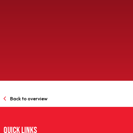
SPORTPARK GOED GENOEG
LIDMAATSCHAP
CONTACT
Back to overview
QUICK LINKS