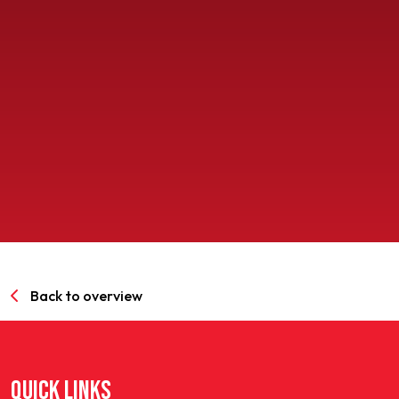
SPORTPARK GOED GENOEG
LIDMAATSCHAP
CONTACT
Back to overview
QUICK LINKS