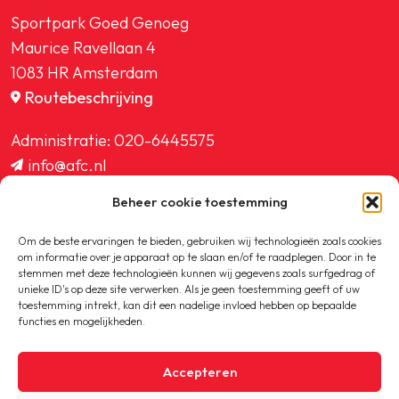
Sportpark Goed Genoeg
Maurice Ravellaan 4
1083 HR Amsterdam
Routebeschrijving
Administratie:
020-6445575
info@afc.nl
website@afc.nl
Beheer cookie toestemming
wedstrijdzaken@afc.nl
ledenadministratie@afc.nl
Om de beste ervaringen te bieden, gebruiken wij technologieën zoals cookies
om informatie over je apparaat op te slaan en/of te raadplegen. Door in te
stemmen met deze technologieën kunnen wij gegevens zoals surfgedrag of
unieke ID's op deze site verwerken. Als je geen toestemming geeft of uw
toestemming intrekt, kan dit een nadelige invloed hebben op bepaalde
functies en mogelijkheden.
Copyright © 2020-2026 AFC
Accepteren
Privacybeleid