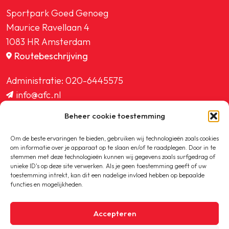
Sportpark Goed Genoeg
Maurice Ravellaan 4
1083 HR Amsterdam
Routebeschrijving
Administratie:
020-6445575
info@afc.nl
website@afc.nl
Beheer cookie toestemming
wedstrijdzaken@afc.nl
ledenadministratie@afc.nl
Om de beste ervaringen te bieden, gebruiken wij technologieën zoals cookies
om informatie over je apparaat op te slaan en/of te raadplegen. Door in te
stemmen met deze technologieën kunnen wij gegevens zoals surfgedrag of
unieke ID's op deze site verwerken. Als je geen toestemming geeft of uw
toestemming intrekt, kan dit een nadelige invloed hebben op bepaalde
functies en mogelijkheden.
Copyright © 2020-2026 AFC
Accepteren
Privacybeleid