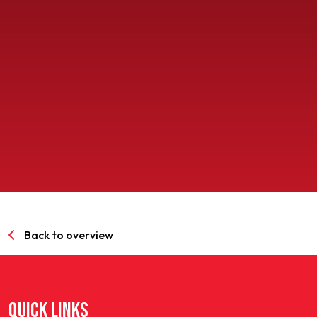
SPORTPARK GOED GENOEG
LIDMAATSCHAP
CONTACT
Back to overview
QUICK LINKS