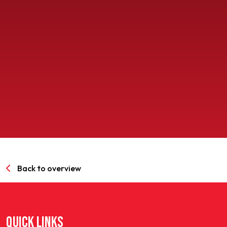
SPORTPARK GOED GENOEG
LIDMAATSCHAP
CONTACT
Back to overview
QUICK LINKS