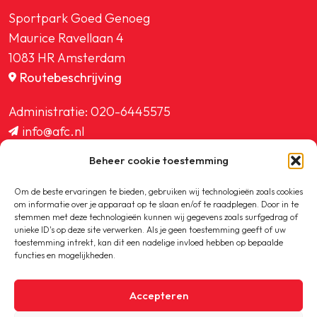
Sportpark Goed Genoeg
Maurice Ravellaan 4
1083 HR Amsterdam
Routebeschrijving
Administratie:
020-6445575
info@afc.nl
website@afc.nl
Beheer cookie toestemming
wedstrijdzaken@afc.nl
ledenadministratie@afc.nl
Om de beste ervaringen te bieden, gebruiken wij technologieën zoals cookies
om informatie over je apparaat op te slaan en/of te raadplegen. Door in te
stemmen met deze technologieën kunnen wij gegevens zoals surfgedrag of
unieke ID's op deze site verwerken. Als je geen toestemming geeft of uw
toestemming intrekt, kan dit een nadelige invloed hebben op bepaalde
functies en mogelijkheden.
Copyright © 2020-2026 AFC
Accepteren
Privacybeleid