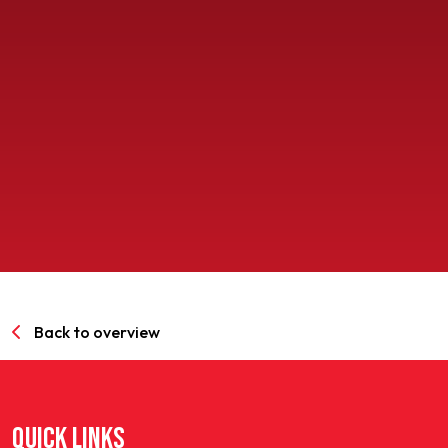
SPORTPARK GOED GENOEG
LIDMAATSCHAP
CONTACT
Back to overview
QUICK LINKS