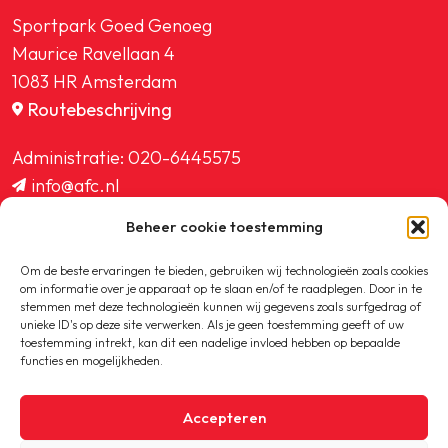
Sportpark Goed Genoeg
Maurice Ravellaan 4
1083 HR Amsterdam
Routebeschrijving
Administratie:
020-6445575
info@afc.nl
website@afc.nl
Beheer cookie toestemming
wedstrijdzaken@afc.nl
ledenadministratie@afc.nl
Om de beste ervaringen te bieden, gebruiken wij technologieën zoals cookies
om informatie over je apparaat op te slaan en/of te raadplegen. Door in te
stemmen met deze technologieën kunnen wij gegevens zoals surfgedrag of
unieke ID's op deze site verwerken. Als je geen toestemming geeft of uw
toestemming intrekt, kan dit een nadelige invloed hebben op bepaalde
functies en mogelijkheden.
Copyright © 2020-2026 AFC
Accepteren
Privacybeleid