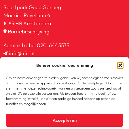
Sportpark Goed Genoeg
Maurice Ravellaan 4
1083 HR Amsterdam
Routebeschrijving
Administratie:
020-6445575
info@afc.nl
website@afc.nl
Beheer cookie toestemming
wedstrijdzaken@afc.nl
ledenadministratie@afc.nl
Om de beste ervaringen te bieden, gebruiken wij technologieën zoals cookies
om informatie over je apparaat op te slaan en/of te raadplegen. Door in te
stemmen met deze technologieën kunnen wij gegevens zoals surfgedrag of
unieke ID's op deze site verwerken. Als je geen toestemming geeft of uw
toestemming intrekt, kan dit een nadelige invloed hebben op bepaalde
functies en mogelijkheden.
Copyright © 2020-2026 AFC
Accepteren
Privacybeleid