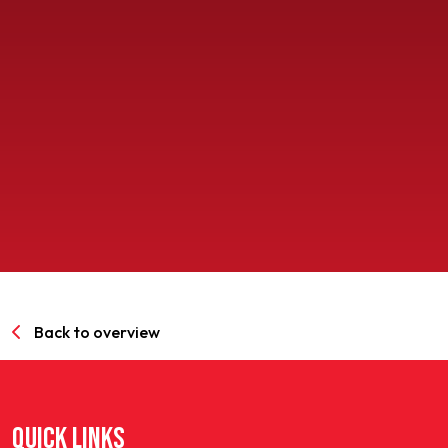
SPORTPARK GOED GENOEG
LIDMAATSCHAP
CONTACT
Back to overview
QUICK LINKS