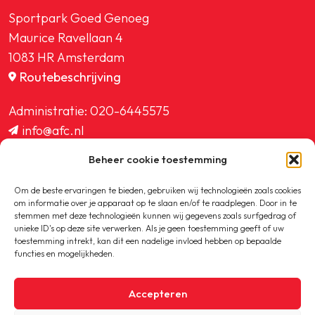
Sportpark Goed Genoeg
Maurice Ravellaan 4
1083 HR Amsterdam
Routebeschrijving
Administratie:
020-6445575
info@afc.nl
website@afc.nl
Beheer cookie toestemming
wedstrijdzaken@afc.nl
ledenadministratie@afc.nl
Om de beste ervaringen te bieden, gebruiken wij technologieën zoals cookies
om informatie over je apparaat op te slaan en/of te raadplegen. Door in te
stemmen met deze technologieën kunnen wij gegevens zoals surfgedrag of
unieke ID's op deze site verwerken. Als je geen toestemming geeft of uw
toestemming intrekt, kan dit een nadelige invloed hebben op bepaalde
functies en mogelijkheden.
Copyright © 2020-2026 AFC
Accepteren
Privacybeleid