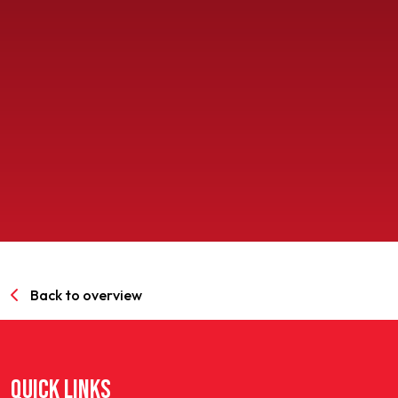
SPORTPARK GOED GENOEG
LIDMAATSCHAP
CONTACT
Back to overview
QUICK LINKS