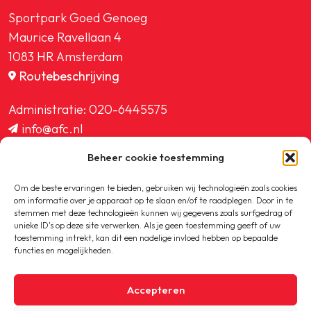
Sportpark Goed Genoeg
Maurice Ravellaan 4
1083 HR Amsterdam
Routebeschrijving
Administratie:
020-6445575
info@afc.nl
website@afc.nl
Beheer cookie toestemming
wedstrijdzaken@afc.nl
ledenadministratie@afc.nl
Om de beste ervaringen te bieden, gebruiken wij technologieën zoals cookies
om informatie over je apparaat op te slaan en/of te raadplegen. Door in te
stemmen met deze technologieën kunnen wij gegevens zoals surfgedrag of
unieke ID's op deze site verwerken. Als je geen toestemming geeft of uw
toestemming intrekt, kan dit een nadelige invloed hebben op bepaalde
functies en mogelijkheden.
Copyright © 2020-2026 AFC
Accepteren
Privacybeleid