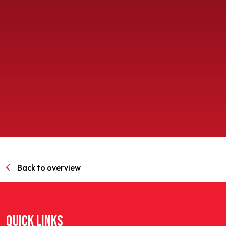
SPORTPARK GOED GENOEG
LIDMAATSCHAP
CONTACT
Back to overview
QUICK LINKS