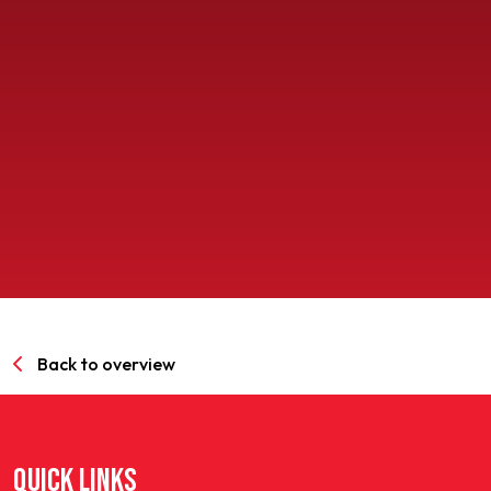
SPORTPARK GOED GENOEG
LIDMAATSCHAP
CONTACT
Back to overview
QUICK LINKS