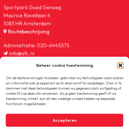
Sportpark Goed Genoeg
Maurice Ravellaan 4
1083 HR Amsterdam
Routebeschrijving
Administratie:
020-6445575
info@afc.nl
website@afc.nl
Beheer cookie toestemming
wedstrijdzaken@afc.nl
ledenadministratie@afc.nl
Om de beste ervaringen te bieden, gebruiken wij technologieën zoals cookies
om informatie over je apparaat op te slaan en/of te raadplegen. Door in te
stemmen met deze technologieën kunnen wij gegevens zoals surfgedrag of
unieke ID's op deze site verwerken. Als je geen toestemming geeft of uw
toestemming intrekt, kan dit een nadelige invloed hebben op bepaalde
functies en mogelijkheden.
Copyright © 2020-2026 AFC
Accepteren
Privacybeleid