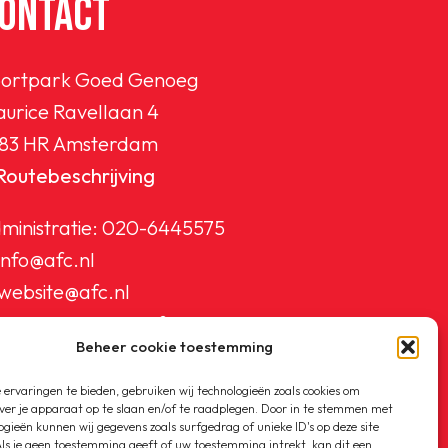
ONTACT
ortpark Goed Genoeg
urice Ravellaan 4
83 HR Amsterdam
Routebeschrijving
ministratie:
020-6445575
info@afc.nl
website@afc.nl
wedstrijdzaken@afc.nl
Beheer cookie toestemming
ledenadministratie@afc.nl
ervaringen te bieden, gebruiken wij technologieën zoals cookies om
ver je apparaat op te slaan en/of te raadplegen. Door in te stemmen met
ogieën kunnen wij gegevens zoals surfgedrag of unieke ID's op deze site
ls je geen toestemming geeft of uw toestemming intrekt, kan dit een