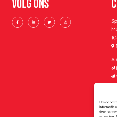
VOLG ONS
C
Sp
Ma
10
Ad
Om de beste 
informatie o
deze technol
verwerken. A