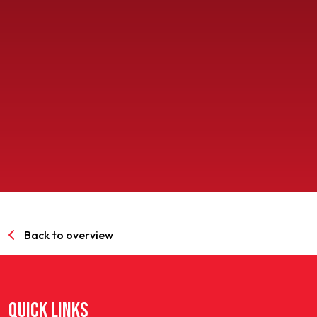
SPORTPARK GOED GENOEG
LIDMAATSCHAP
CONTACT
Back to overview
QUICK LINKS