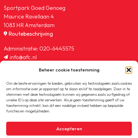
Sportpark Goed Genoeg
Maurice Ravellaan 4
1083 HR Amsterdam
Routebeschrijving
Administratie:
020-6445575
info@afc.nl
website@afc.nl
Beheer cookie toestemming
wedstrijdzaken@afc.nl
ledenadministratie@afc.nl
Om de beste ervaringen te bieden, gebruiken wij technologieën zoals cookies
om informatie over je apparaat op te slaan en/of te raadplegen. Door in te
stemmen met deze technologieën kunnen wij gegevens zoals surfgedrag of
unieke ID's op deze site verwerken. Als je geen toestemming geeft of uw
toestemming intrekt, kan dit een nadelige invloed hebben op bepaalde
functies en mogelijkheden.
Copyright © 2020-2026 AFC
Accepteren
Privacybeleid