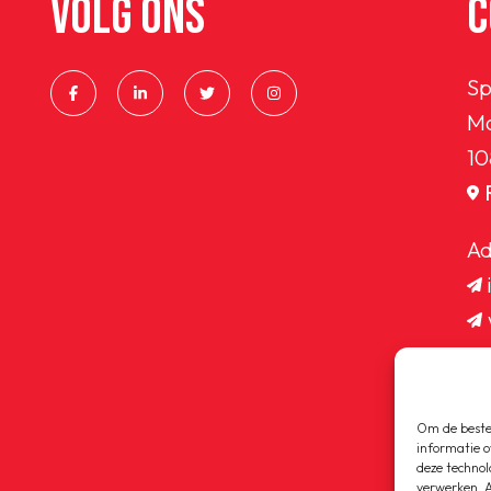
VOLG ONS
C
Sp
Ma
10
Ad
Om de beste 
informatie o
deze technol
verwerken. A