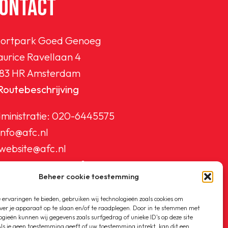
ONTACT
ortpark Goed Genoeg
urice Ravellaan 4
83 HR Amsterdam
Routebeschrijving
ministratie:
020-6445575
info@afc.nl
website@afc.nl
wedstrijdzaken@afc.nl
Beheer cookie toestemming
ledenadministratie@afc.nl
ervaringen te bieden, gebruiken wij technologieën zoals cookies om
ver je apparaat op te slaan en/of te raadplegen. Door in te stemmen met
ogieën kunnen wij gegevens zoals surfgedrag of unieke ID's op deze site
ls je geen toestemming geeft of uw toestemming intrekt, kan dit een