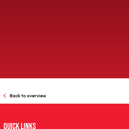
SPORTPARK GOED GENOEG
LIDMAATSCHAP
CONTACT
Back to overview
QUICK LINKS