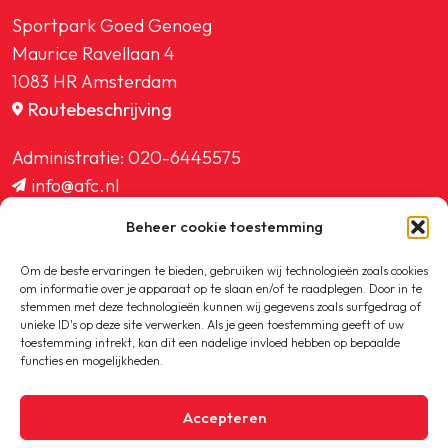
Sportpark Goed Genoeg
Maurice Ravellaan 4
1083 HR Amsterdam
Routebeschrijving
Administratie:
020-6445575
info@afc.nl
website@afc.nl
Beheer cookie toestemming
wedstrijdzaken@afc.nl
ledenadministratie@afc.nl
Om de beste ervaringen te bieden, gebruiken wij technologieën zoals cookies
om informatie over je apparaat op te slaan en/of te raadplegen. Door in te
stemmen met deze technologieën kunnen wij gegevens zoals surfgedrag of
unieke ID's op deze site verwerken. Als je geen toestemming geeft of uw
toestemming intrekt, kan dit een nadelige invloed hebben op bepaalde
functies en mogelijkheden.
Copyright © 2020-2026 AFC
Accepteren
Privacybeleid