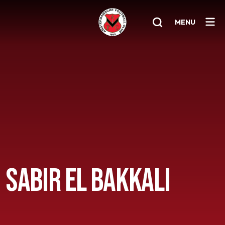
MENU
Home
AFC 1
Teams
Jeugd
Senioren
SABIR EL BAKKALI
Clubinfo
Nieuwsoverzicht
Sponsoring