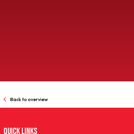
SPORTPARK GOED GENOEG
LIDMAATSCHAP
CONTACT
Back to overview
QUICK LINKS