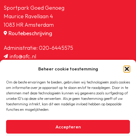
Sportpark Goed Genoeg
Maurice Ravellaan 4
1083 HR Amsterdam
Routebeschrijving
Administratie:
020-6445575
info@afc.nl
website@afc.nl
Beheer cookie toestemming
wedstrijdzaken@afc.nl
ledenadministratie@afc.nl
Om de beste ervaringen te bieden, gebruiken wij technologieën zoals cookies
om informatie over je apparaat op te slaan en/of te raadplegen. Door in te
stemmen met deze technologieën kunnen wij gegevens zoals surfgedrag of
unieke ID's op deze site verwerken. Als je geen toestemming geeft of uw
toestemming intrekt, kan dit een nadelige invloed hebben op bepaalde
functies en mogelijkheden.
Copyright © 2020-2026 AFC
Accepteren
Privacybeleid