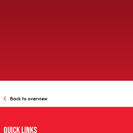
SPORTPARK GOED GENOEG
LIDMAATSCHAP
CONTACT
Back to overview
QUICK LINKS