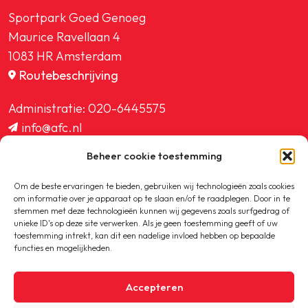
Sportpark Goed Genoeg
Maurice Ravellaan 4
1083 HR Amsterdam
Routebeschrijving
Administratie:
020-6445575
info@afc.nl
website@afc.nl
Beheer cookie toestemming
wedstrijdzaken@afc.nl
ledenadministratie@afc.nl
Om de beste ervaringen te bieden, gebruiken wij technologieën zoals cookies
om informatie over je apparaat op te slaan en/of te raadplegen. Door in te
stemmen met deze technologieën kunnen wij gegevens zoals surfgedrag of
unieke ID's op deze site verwerken. Als je geen toestemming geeft of uw
toestemming intrekt, kan dit een nadelige invloed hebben op bepaalde
functies en mogelijkheden.
Copyright © 2020-2026 AFC
Accepteren
Privacybeleid