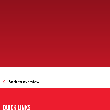
SPORTPARK GOED GENOEG
LIDMAATSCHAP
CONTACT
Back to overview
QUICK LINKS