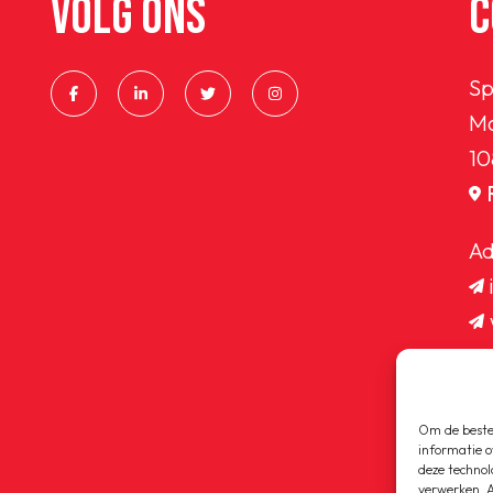
VOLG ONS
C
Sp
Ma
10
Ad
Om de beste 
informatie o
deze technol
verwerken. A