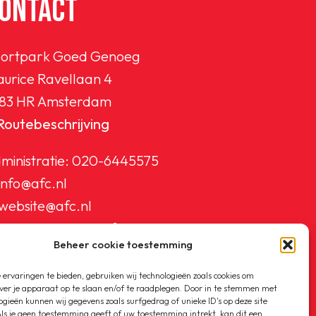
ONTACT
ortpark Goed Genoeg
urice Ravellaan 4
83 HR Amsterdam
Routebeschrijving
ministratie:
020-6445575
info@afc.nl
website@afc.nl
wedstrijdzaken@afc.nl
Beheer cookie toestemming
ledenadministratie@afc.nl
ervaringen te bieden, gebruiken wij technologieën zoals cookies om
ver je apparaat op te slaan en/of te raadplegen. Door in te stemmen met
ogieën kunnen wij gegevens zoals surfgedrag of unieke ID's op deze site
ls je geen toestemming geeft of uw toestemming intrekt, kan dit een