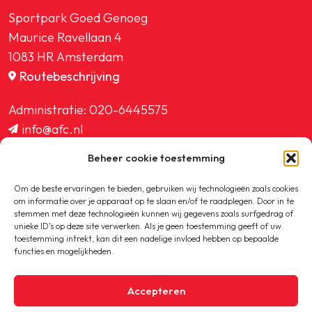
Sportpark Goed Genoeg
Maurice Ravellaan 4
1083 HR Amsterdam
Routebeschrijving
Administratie:
020-6445575
info@afc.nl
website@afc.nl
Beheer cookie toestemming
wedstrijdzaken@afc.nl
ledenadministratie@afc.nl
Om de beste ervaringen te bieden, gebruiken wij technologieën zoals cookies
om informatie over je apparaat op te slaan en/of te raadplegen. Door in te
stemmen met deze technologieën kunnen wij gegevens zoals surfgedrag of
unieke ID's op deze site verwerken. Als je geen toestemming geeft of uw
toestemming intrekt, kan dit een nadelige invloed hebben op bepaalde
functies en mogelijkheden.
Copyright © 2020-2026 AFC
Accepteren
Privacybeleid