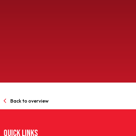
SPORTPARK GOED GENOEG
LIDMAATSCHAP
CONTACT
Back to overview
QUICK LINKS