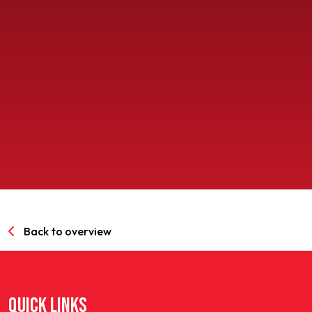
SPORTPARK GOED GENOEG
LIDMAATSCHAP
CONTACT
Back to overview
QUICK LINKS