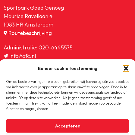
Sportpark Goed Genoeg
Maurice Ravellaan 4
1083 HR Amsterdam
Routebeschrijving
Administratie:
020-6445575
info@afc.nl
website@afc.nl
Beheer cookie toestemming
wedstrijdzaken@afc.nl
ledenadministratie@afc.nl
Om de beste ervaringen te bieden, gebruiken wij technologieën zoals cookies
om informatie over je apparaat op te slaan en/of te raadplegen. Door in te
stemmen met deze technologieën kunnen wij gegevens zoals surfgedrag of
unieke ID's op deze site verwerken. Als je geen toestemming geeft of uw
toestemming intrekt, kan dit een nadelige invloed hebben op bepaalde
functies en mogelijkheden.
Copyright © 2020-2026 AFC
Accepteren
Privacybeleid