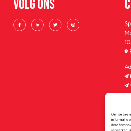
VOLG ONS
C
Sp
Ma
10
Ad
Om de beste 
informatie o
deze technol
verwerken. A