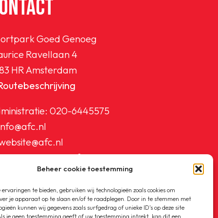
ONTACT
ortpark Goed Genoeg
urice Ravellaan 4
83 HR Amsterdam
Routebeschrijving
ministratie:
020-6445575
info@afc.nl
website@afc.nl
wedstrijdzaken@afc.nl
Beheer cookie toestemming
ledenadministratie@afc.nl
ervaringen te bieden, gebruiken wij technologieën zoals cookies om
ver je apparaat op te slaan en/of te raadplegen. Door in te stemmen met
ogieën kunnen wij gegevens zoals surfgedrag of unieke ID's op deze site
ls je geen toestemming geeft of uw toestemming intrekt, kan dit een