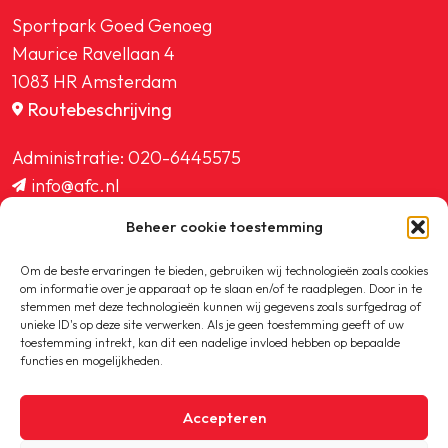
Sportpark Goed Genoeg
Maurice Ravellaan 4
1083 HR Amsterdam
Routebeschrijving
Administratie:
020-6445575
info@afc.nl
website@afc.nl
Beheer cookie toestemming
wedstrijdzaken@afc.nl
ledenadministratie@afc.nl
Om de beste ervaringen te bieden, gebruiken wij technologieën zoals cookies
om informatie over je apparaat op te slaan en/of te raadplegen. Door in te
stemmen met deze technologieën kunnen wij gegevens zoals surfgedrag of
unieke ID's op deze site verwerken. Als je geen toestemming geeft of uw
toestemming intrekt, kan dit een nadelige invloed hebben op bepaalde
functies en mogelijkheden.
Copyright © 2020-2026 AFC
Accepteren
Privacybeleid