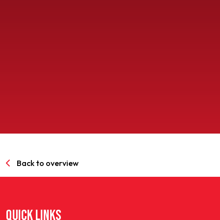
SPORTPARK GOED GENOEG
LIDMAATSCHAP
CONTACT
Back to overview
QUICK LINKS