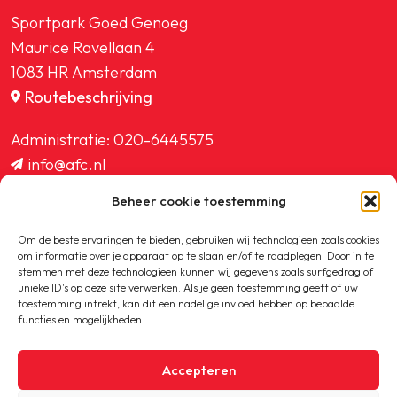
Sportpark Goed Genoeg
Maurice Ravellaan 4
1083 HR Amsterdam
Routebeschrijving
Administratie:
020-6445575
info@afc.nl
website@afc.nl
Beheer cookie toestemming
wedstrijdzaken@afc.nl
ledenadministratie@afc.nl
Om de beste ervaringen te bieden, gebruiken wij technologieën zoals cookies
om informatie over je apparaat op te slaan en/of te raadplegen. Door in te
stemmen met deze technologieën kunnen wij gegevens zoals surfgedrag of
unieke ID's op deze site verwerken. Als je geen toestemming geeft of uw
toestemming intrekt, kan dit een nadelige invloed hebben op bepaalde
functies en mogelijkheden.
Copyright © 2020-2026 AFC
Accepteren
Privacybeleid