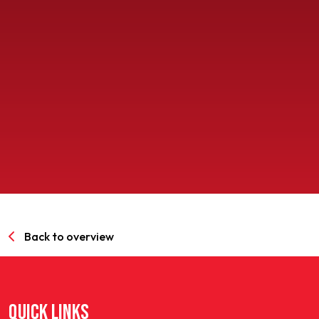
SPORTPARK GOED GENOEG
LIDMAATSCHAP
CONTACT
Back to overview
QUICK LINKS