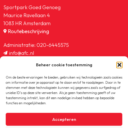
Sportpark Goed Genoeg
Maurice Ravellaan 4
1083 HR Amsterdam
Routebeschrijving
Administratie:
020-6445575
info@afc.nl
website@afc.nl
Beheer cookie toestemming
wedstrijdzaken@afc.nl
ledenadministratie@afc.nl
Om de beste ervaringen te bieden, gebruiken wij technologieën zoals cookies
om informatie over je apparaat op te slaan en/of te raadplegen. Door in te
stemmen met deze technologieën kunnen wij gegevens zoals surfgedrag of
unieke ID's op deze site verwerken. Als je geen toestemming geeft of uw
toestemming intrekt, kan dit een nadelige invloed hebben op bepaalde
functies en mogelijkheden.
Copyright © 2020-2026 AFC
Accepteren
Privacybeleid