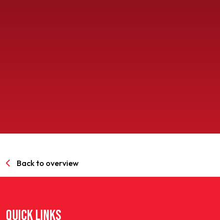
SPORTPARK GOED GENOEG
LIDMAATSCHAP
CONTACT
Back to overview
QUICK LINKS