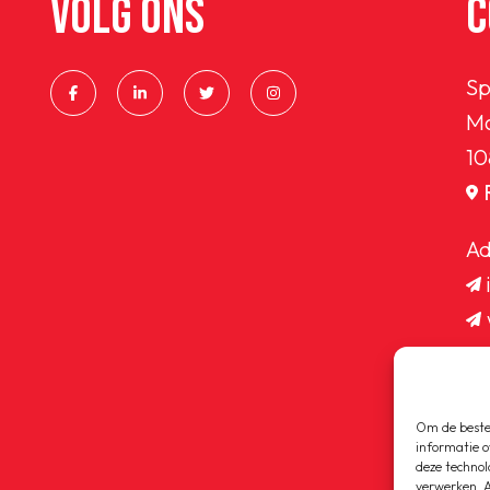
VOLG ONS
C
Sp
Ma
10
Ad
Om de beste 
informatie o
deze technol
verwerken. A