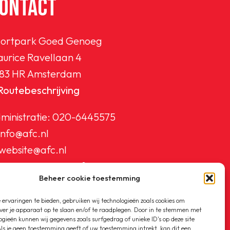
ONTACT
ortpark Goed Genoeg
urice Ravellaan 4
83 HR Amsterdam
Routebeschrijving
ministratie:
020-6445575
info@afc.nl
website@afc.nl
wedstrijdzaken@afc.nl
Beheer cookie toestemming
ledenadministratie@afc.nl
ervaringen te bieden, gebruiken wij technologieën zoals cookies om
ver je apparaat op te slaan en/of te raadplegen. Door in te stemmen met
ogieën kunnen wij gegevens zoals surfgedrag of unieke ID's op deze site
ls je geen toestemming geeft of uw toestemming intrekt, kan dit een