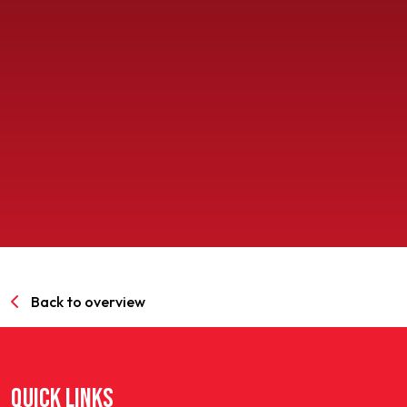
SPORTPARK GOED GENOEG
LIDMAATSCHAP
CONTACT
Back to overview
QUICK LINKS