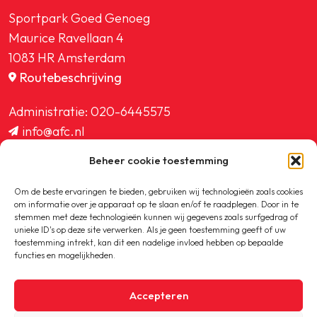
Sportpark Goed Genoeg
Maurice Ravellaan 4
1083 HR Amsterdam
Routebeschrijving
Administratie:
020-6445575
info@afc.nl
website@afc.nl
Beheer cookie toestemming
wedstrijdzaken@afc.nl
ledenadministratie@afc.nl
Om de beste ervaringen te bieden, gebruiken wij technologieën zoals cookies
om informatie over je apparaat op te slaan en/of te raadplegen. Door in te
stemmen met deze technologieën kunnen wij gegevens zoals surfgedrag of
unieke ID's op deze site verwerken. Als je geen toestemming geeft of uw
toestemming intrekt, kan dit een nadelige invloed hebben op bepaalde
functies en mogelijkheden.
Copyright © 2020-2026 AFC
Accepteren
Privacybeleid